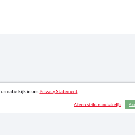
ormatie kijk in ons
Privacy Statement
.
atiedatum: 21-01-2022
Alleen strikt noodzakelijk
Ac
y Statement
p