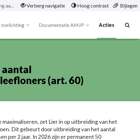
01/11/SAP/01/05 Verhoging aantal werkervaringsplaatsen voor leefloners (art. 60)
Verberg navigatie
Hoog contrast
Bijlagen
 toelichting
Documentatie AMJP
Acties
 aantal
eefloners (art. 60)
 maximaliseren, zet Lier in op uitbreiding van het
en. Dit gebeurt door uitbreiding van het aantal
sen per 2 jaar. In 2026 zijn er permanent 50