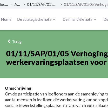
01/11 Sociale dienstverlening
>
Actieplan
>
01/11/SAP/01 Werkervaring kansengroepen
>
Home
De strategische nota
De financiële nota
De
Terug
01/11/SAP/01/05 Verhoging
werkervaringsplaatsen voor l
Omschrijving
Om de participatie van leefloners aan de samenleving te
aantal mensen in leefloon die werkervaring kunnen opdo
sociale tewerkstellingsplaatsen a rato van 5 extra plaat