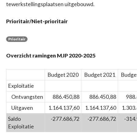
tewerkstellingsplaatsen uitgebouwd.
Prioritair/Niet-prioritair
Prioritair
Overzicht ramingen MJP 2020-2025
Budget 2020
Budget 2021
Budge
Exploitatie
Ontvangsten
886.450,88
886.450,88
988.
Uitgaven
1.164.137,60
1.164.137,60
1.303
Saldo
-277.686,72
-277.686,72
-314
Exploitatie