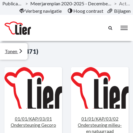
Publicaties
>
Meerjarenplan 2020-2025 - December 2019
>
Acties
Naar hoofdinhoud
Verberg navigatie
Hoog contrast
Bijlagen
Acties (471)
Tonen
01/01/KAP/03/01
01/01/KAP/03/02
Ondersteuning Gecoro
Ondersteuning milieu-
en natuurraad