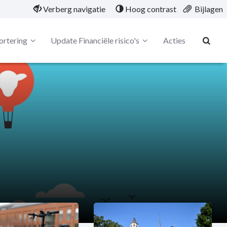
Verberg navigatie
Hoog contrast
Bijlagen
ortering
Update Financiële risico's
Acties