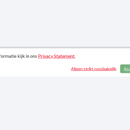
ormatie kijk in ons
Privacy Statement
.
atiedatum: 27-09-2023
Alleen strikt noodzakelijk
Ac
y Statement
p