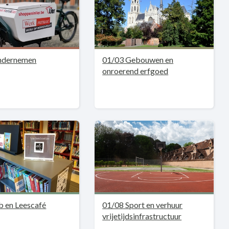
ndernemen
01/03 Gebouwen en
onroerend erfgoed
b en Leescafé
01/08 Sport en verhuur
vrijetijdsinfrastructuur