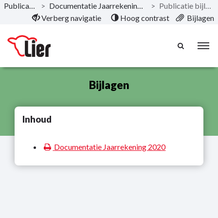
Publicaties
>
Documentatie Jaarrekening 2020
>
Publicatie bijlagen
Naar hoofdinhoud
Verberg navigatie
Hoog contrast
Bijlagen
Bijlagen
Inhoud
Documentatie Jaarrekening 2020