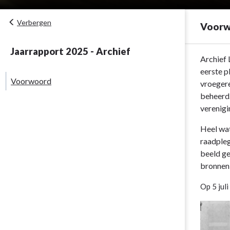
Verbergen
Voor
Jaarrapport 2025 - Archief
Terug
Archief 
naar
eerste p
Voorwoord
navigatie
vroeger
-
beheerd.
Inleiding
verenigin
-
Heel wat
Voorwoord
raadple
beeld ge
bronnen
Op 5 jul