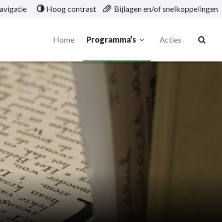
avigatie
Hoog contrast
Bijlagen en/of snelkoppelingen
Home
Programma’s
Acties