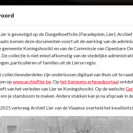
woord
Lier is gevestigd op de Dungelhoeffsite (Paradeplein, Lier). Archie
laats komen deze documenten voort uit de werking van de adminis
e gemeente Koningshooikt en van de Commissie van Openbare Ond
 De collectie is niet enkel afkomstig van de stedelijke administrati
gen, particulieren of families uit de Lierse regio.
 collectieonderdelen zijn ondertussen digitaal van thuis uit te raa
gen op
www.archieflier.be
. Op
het Kempens erfgoedportaal
ontdek 
eft van het verleden van Lier en Koningshooikt. Op de website
Gen
 om je stamboom te maken.
Andere stukken kan je na afspraak in de
i 2025 verkreeg Archief Lier van de Vlaamse overheid het kwaliteitsl