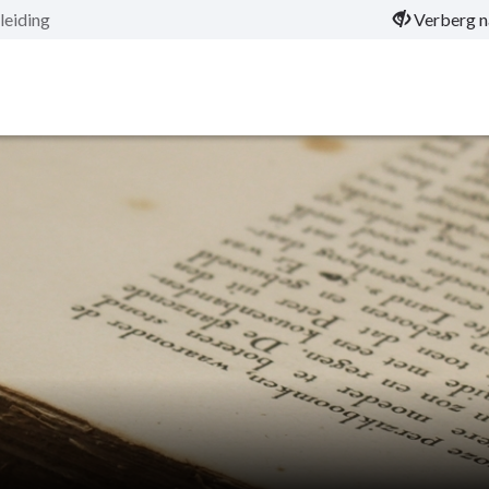
nleiding
Verberg n