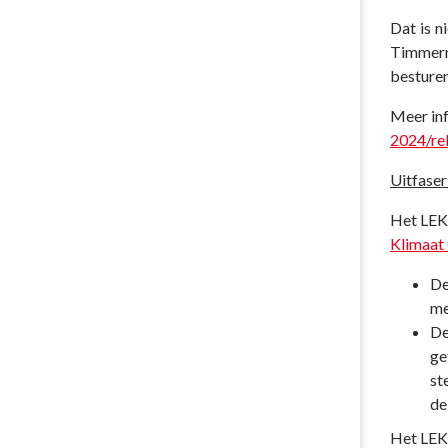
-
Dat is n
Lokaal
Timmerm
Energie-
besturen
en
Klimaatpact
Meer inf
2024/re
Uitfase
Het LEK
Klimaat
De
me
De
ge
st
d
Het LEKP