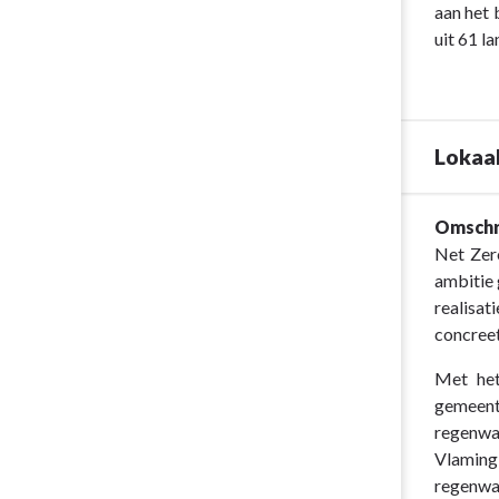
aan het 
uit 61 l
Lokaal
Terug
Omschr
naar
Net Zero
navigatie
ambitie 
-
realisat
Burgemeeste
concree
&
Met het
Lokaal
gemeente
Energie-
regenwat
en
Vlaming
Klimaatpact
regenwa
(LEKP)