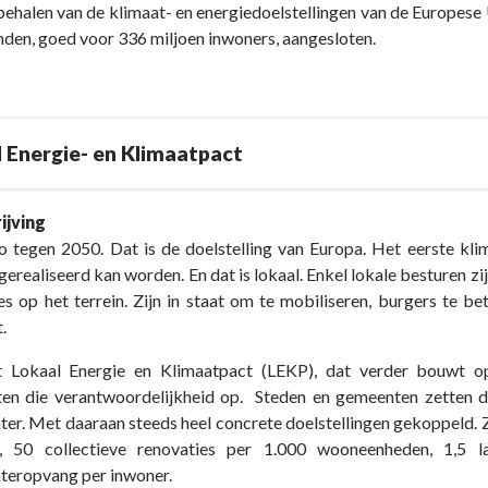
behalen van de klimaat- en energiedoelstellingen van de Europese
anden, goed voor 336 miljoen inwoners, aangesloten.
 Energie- en Klimaatpact
ijving
 tegen 2050. Dat is de doelstelling van Europa. Het eerste kli
gerealiseerd kan worden. En dat is lokaal. Enkel lokale besturen zij
ies op het terrein. Zijn in staat om te mobiliseren, burgers te 
rsconvenant
t.
 Lokaal Energie en Klimaatpact (LEKP), dat verder bouwt o
n die verantwoordelijkheid op. Steden en gemeenten zetten daar
er. Met daaraan steeds heel concrete doelstellingen gekoppeld. 
, 50 collectieve renovaties per 1.000 wooneenheden, 1,5
teropvang per inwoner.