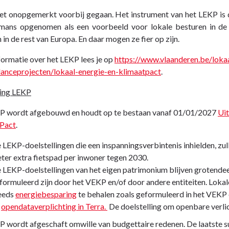
iet onopgemerkt voorbij gegaan. Het instrument van het LEKP is 
ans opgenomen als een voorbeeld voor lokale besturen in de r
 in de rest van Europa. En daar mogen ze fier op zijn.
ormatie over het LEKP lees je op
https://www.vlaanderen.be/loka
lanceprojecten/lokaal-energie-en-klimaatpact
.
ring LEKP
P wordt afgebouwd en houdt op te bestaan vanaf 01/01/2027
Uit
 Pact
.
 LEKP-doelstellingen die een inspanningsverbintenis inhielden, zul
ter extra fietspad per inwoner tegen 2030.
 LEKP-doelstellingen van het eigen patrimonium blijven grotende
formuleerd zijn door het VEKP en/of door andere entiteiten. Loka
eeds
energiebesparing
te behalen zoals geformuleerd in het VEKP
e
opendataverplichting in Terra.
De doelstelling om openbare verlic
 wordt afgeschaft omwille van budgettaire redenen. De laatste s