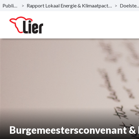
Publicaties
>
Rapport Lokaal Energie & Klimaatpact 2.0 (LEKP 2.0) 2025
>
Doelstel
Naar hoofdinhoud
Burgemeestersconvenant & L