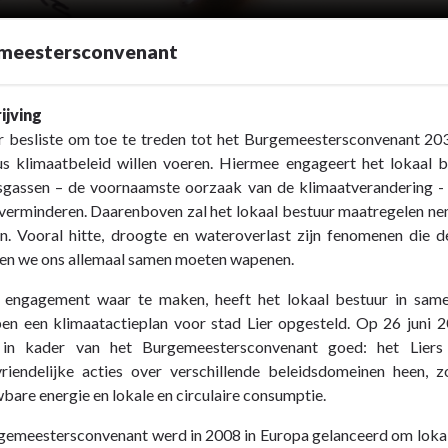
meestersconvenant
ijving
r besliste om toe te treden tot het Burgemeestersconvenant 203
us klimaatbeleid willen voeren. Hiermee engageert het lokaal b
sgassen – de voornaamste oorzaak van de klimaatverandering 
rsconvenant
verminderen. Daarenboven zal het lokaal bestuur maatregelen ne
n. Vooral hitte, droogte en wateroverlast zijn fenomenen die 
en we ons allemaal samen moeten wapenen.
engagement waar te maken, heeft het lokaal bestuur in sam
en een klimaatactieplan voor stad Lier opgesteld. Op 26 juni 
 in kader van het Burgemeestersconvenant goed: het Liers 
vriendelijke acties over verschillende beleidsdomeinen heen, 
bare energie en lokale en circulaire consumptie.
rsconvenant
emeestersconvenant werd in 2008 in Europa gelanceerd om lokale