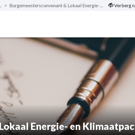
lingen
>
Burgemeestersconvenant & Lokaal Energie- en Klimaatpact (LEKP)
Verberg n
okaal Energie- en Klimaatpac