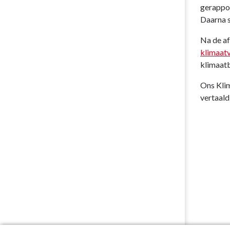
gerappor
Daarna s
Na de af
klimaatv
klimaatb
Ons Klim
vertaald