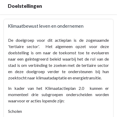
Doelstellingen
Terug
Klimaatbewust leven en ondernemen
naar
navigatie
Terug
De doelgroep voor dit actieplan is de zogenaamde
-
naar
'tertiaire sector'. Het algemeen opzet voor deze
Doelstelling
navigatie
doelstelling is om naar de toekomst toe te evolueren
5:
-
naar een geïntegreerd beleid waarbij het de rol van de
Klimaatbewust
Doelstelling
stad is om verbinding te zoeken met de tertiaire sector
leven
5:
en deze doelgroep verder te ondersteunen bij hun
en
Klimaatbewust
zoektocht naar klimaatadaptatie en energietransitie.
ondernemen
leven
-
en
In kader van het Klimaatactieplan 2.0 kunnen er
Doelstellingen
ondernemen
momenteel drie subgroepen onderscheiden worden
-
waarvoor er acties lopende zijn:
Doelstellingen
-
Scholen