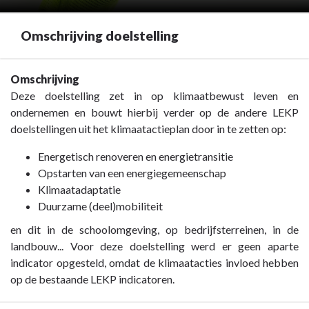
Omschrijving doelstelling
Terug
Omschrijving
naar
Deze doelstelling zet in op klimaatbewust leven en
navigatie
ondernemen en bouwt hierbij verder op de andere LEKP
-
doelstellingen uit het klimaatactieplan door in te zetten op:
Doelstelling
Energetisch renoveren en energietransitie
5:
Opstarten van een energiegemeenschap
Klimaatbewust
Klimaatadaptatie
leven
Duurzame (deel)mobiliteit
en
ondernemen
en dit in de schoolomgeving, op bedrijfsterreinen, in de
-
landbouw... Voor deze doelstelling werd er geen aparte
Omschrijving
indicator opgesteld, omdat de klimaatacties invloed hebben
doelstelling
op de bestaande LEKP indicatoren.