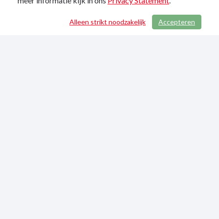
meer informatie kijk in ons
Privacy Statement
.
Alleen strikt noodzakelijk
Accepteren
/ 70