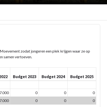
te Moevement zodat jongeren een plek krijgen waar ze op
en samen vertoeven.
2022
Budget 2023
Budget 2024
Budget 2025
7.000
0
0
0
7.000
0
0
0