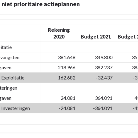
 niet prioritaire actieplannen
Rekening
2020
Budget 2021
Budget 
itatie
vangsten
381.648
349.800
35
gaven
218.966
382.237
38
 Exploitatie
162.682
-32.437
-3
teringen
gaven
24.081
364.091
4
 Investeringen
-24.081
-364.091
-4