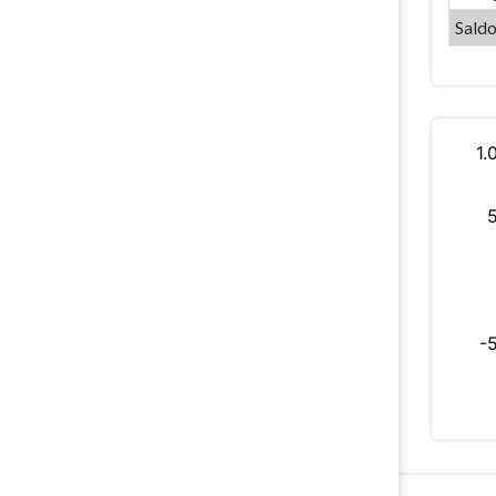
Jeugd
Saldo
en
BKO