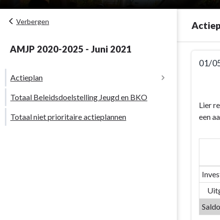
Verbergen
Actiep
AMJP 2020-2025 - Juni 2021
Terug
01/0
naar
Actieplan
navigatie
Terug
-
naar
Totaal Beleidsdoelstelling Jeugd en BKO
01/05
navigati
Lier r
Jeugd
Totaal niet prioritaire actieplannen
-
een a
en
01/05
BKO
Jeugd
-
en
Actieplan
BKO
Inves
-
Actiepla
Uit
-
Saldo
01/05/S