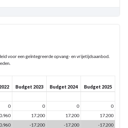
leid voor een geïntegreerde opvang- en vrijetijdsaanbod.
heden.
2022
Budget 2023
Budget 2024
Budget 2025
0
0
0
0
0.960
17.200
17.200
17.200
0.960
-17.200
-17.200
-17.200