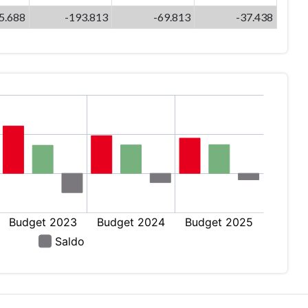
5.688
-193.813
-69.813
-37.438