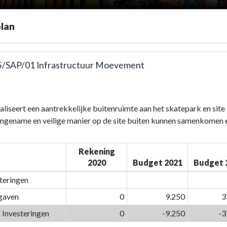
lan
5/SAP/01 Infrastructuur Moevement
e
ealiseert een aantrekkelijke buitenruimte aan het skatepark en si
angename en veilige manier op de site buiten kunnen samenkomen 
Rekening
2020
Budget 2021
Budget 
teringen
n
gaven
0
9.250
3
 Investeringen
0
-9.250
-3
AP/01