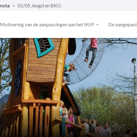
 nota
>
01/05 Jeugd en BKO
Motivering van de aanpassingen aan het MJP
De aangepaste