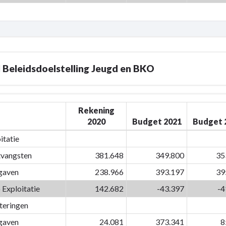
 Beleidsdoelstelling Jeugd en BKO
Rekening
2020
Budget 2021
Budget 
itatie
vangsten
381.648
349.800
35
gaven
238.966
393.197
39
 Exploitatie
142.682
-43.397
-4
teringen
telling
gaven
24.081
373.341
8