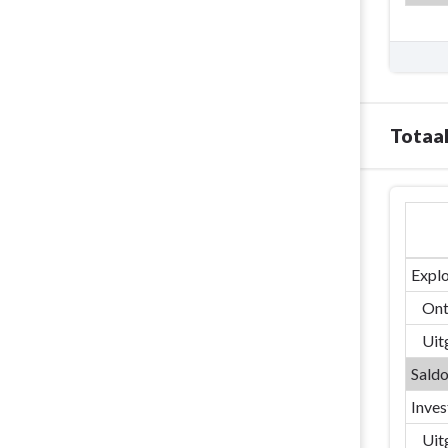
nieuw
decreet
Totaal
Terug
naar
navigatie
-
Explo
01/05
Ont
Jeugd
Uit
en
BKO
Saldo
-
Inves
Totaal
Beleidsdoels
Uit