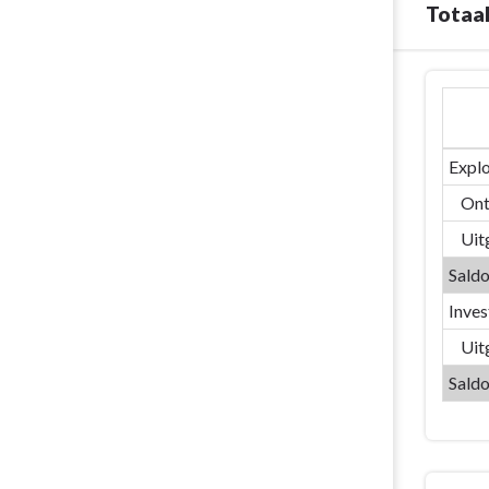
Totaal
Terug
naar
navigatie
-
Explo
01/05
Ont
Jeugd
Uit
en
BKO
Saldo
-
Inves
Totaal
niet
Uit
prioritaire
Saldo
actieplannen