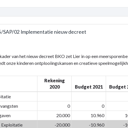
uctuur
ent
5/SAP/02 Implementatie nieuw decreet
e
 kader van het nieuw decreet BKO zet Lier in op een meersporenbe
edt onze kinderen ontplooiingskansen en creatieve speelmogelijk
Rekening
2020
Budget 2021
Budget 
itatie
n
vangsten
0
0
gaven
20.000
10.960
1
AP/02
ntatie
 Exploitatie
-20.000
-10.960
-1