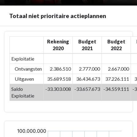
Totaal niet prioritaire actieplannen
Terug
Rekening
Budget
Budget
naar
2020
2021
2022
navigatie
-
Exploitatie
01/18
Ontvangsten
2.386.510
2.777.000
2.667.000
Personeel
-
Uitgaven
35.689.518
36.434.673
37.226.111
3
Totaal
Saldo
-33.303.008
-33.657.673
-34.559.111
-
niet
Exploitatie
prioritaire
actieplannen