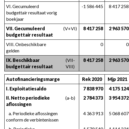
VI. Gecumuleerd 
-1 586 445
8 417 258
budgettair resultaat vorig 
boekjaar
VII. Gecumuleerd 
(V+VI)
8 417 258
2 963 570
budgettair resultaat
VIII. Onbeschikbare 
0
0
gelden
IX. Beschikbaar 
(VII-
8 417 258
2 963 570
budgettair resultaat
VIII)
Autofinancieringsmarge
Rek 2020
Mjp 2021
I. Exploitatiesaldo
7 838 970
4 175 124
II. Netto periodieke 
(a-b)
2 784 373
3 954 372
aflossingen
   a. Periodieke aflossingen 
4 363 913
5 068 607
conform de verbintenissen
   b. Periodieke 
1 579 540
1 114 234