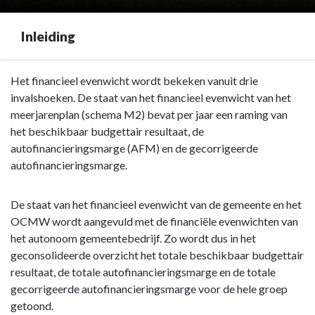
Inleiding
Terug
Het financieel evenwicht wordt bekeken vanuit drie
naar
invalshoeken. De staat van het financieel evenwicht van het
navigatie
meerjarenplan (schema M2) bevat per jaar een raming van
-
het beschikbaar budgettair resultaat, de
Schema
autofinancieringsmarge (AFM) en de gecorrigeerde
M2
autofinancieringsmarge.
:
De
De staat van het financieel evenwicht van de gemeente en het
aangepaste
OCMW wordt aangevuld met de financiële evenwichten van
staat
het autonoom gemeentebedrijf. Zo wordt dus in het
van
geconsolideerde overzicht het totale beschikbaar budgettair
het
resultaat, de totale autofinancieringsmarge en de totale
financieel
gecorrigeerde autofinancieringsmarge voor de hele groep
evenwicht
getoond.