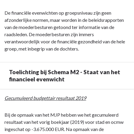
-
Inleiding
De financiële evenwichten op groepsniveau zijn geen
afzonderlijke normen, maar worden in de beleidsrapporten
van de moederbesturen getoond ter informatie van de
raadsleden. De moederbesturen zijn immers
verantwoordelijk voor de financiële gezondheid van de hele
groep, met inbegrip van de dochters.
Toelichting bij Schema M2 - Staat van het
financieel evenwicht
Terug
Gecumuleerd budgettair resultaat 2019
naar
navigatie
Bij de opmaak van het MJP hebben we het gecumuleerd
-
resultaat van het vorig boekjaar (2019) voor stad en ocmw
Schema
ingeschat op -3.675.000 EUR. Na opmaak van de
M2