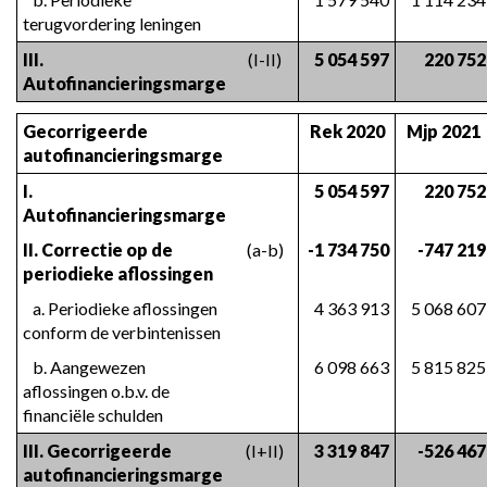
terugvordering leningen
III. 
(I-II)
5 054 597
220 752
Autofinancieringsmarge
Gecorrigeerde 
Rek 2020
Mjp 2021
autofinancieringsmarge
I. 
5 054 597
220 752
Autofinancieringsmarge
II. Correctie op de 
(a-b)
-1 734 750
-747 219
periodieke aflossingen
   a. Periodieke aflossingen 
4 363 913
5 068 607
conform de verbintenissen
   b. Aangewezen 
6 098 663
5 815 825
aflossingen o.b.v. de 
financiële schulden
III. Gecorrigeerde 
(I+II)
3 319 847
-526 467
autofinancieringsmarge