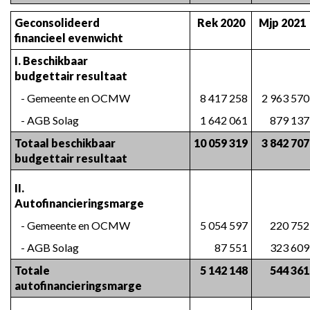
Geconsolideerd 
Rek 2020
Mjp 2021
financieel evenwicht
I. Beschikbaar 
budgettair resultaat
   - Gemeente en OCMW
8 417 258
2 963 570
   - AGB Solag
1 642 061
879 137
Totaal beschikbaar 
10 059 319
3 842 707
budgettair resultaat
II. 
Autofinancieringsmarge
   - Gemeente en OCMW
5 054 597
220 752
   - AGB Solag
87 551
323 609
Totale 
5 142 148
544 361
autofinancieringsmarge