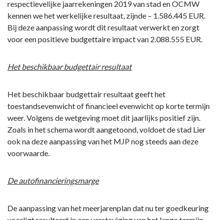
respectievelijke jaarrekeningen 2019 van stad en OCMW
:
kennen we het werkelijke resultaat, zijnde – 1.586.445 EUR.
De
Bij deze aanpassing wordt dit resultaat verwerkt en zorgt
aangepaste
voor een positieve budgettaire impact van 2.088.555 EUR.
staat
van
Het beschikbaar budgettair resultaat
het
financieel
evenwicht
Het beschikbaar budgettair resultaat geeft het
-
toestandsevenwicht of financieel evenwicht op korte termijn
Toelichting
weer. Volgens de wetgeving moet dit jaarlijks positief zijn.
bij
Zoals in het schema wordt aangetoond, voldoet de stad Lier
Schema
ook na deze aanpassing van het MJP nog steeds aan deze
M2
voorwaarde.
-
Staat
De autofinancieringsmarge
van
het
De aanpassing van het meerjarenplan dat nu ter goedkeuring
financieel
voorligt resulteert in een versteviging van het lange termijn