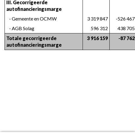
III. Gecorrigeerde 
autofinancieringsmarge
   - Gemeente en OCMW
3 319 847
-526 467
   - AGB Solag
596 312
438 705
Totale gecorrigeerde 
3 916 159
-87 762
autofinancieringsmarge