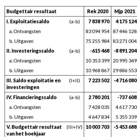
Budgettair resultaat
Rek 2020
Mjp 2021
I. Exploitatiesaldo
(a-b)
7 838 970
4 175 124
   a. Ontvangsten
83 094 954
87 446 128
   b. Uitgaven
75 255 984
83 271 004
II. Investeringssaldo
(a-b)
-615 468
-8 891 204
   a. Ontvangsten
10 353 399
20 995 349
   b. Uitgaven
10 968 867
29 886 553
III. Saldo exploitatie en 
(I+II)
7 223 502
-4 716 080
investeringen
IV. Financieringssaldo
(a-b)
2 780 201
-737 608
   a. Ontvangsten
7 428 035
4 617 730
   b. Uitgaven
4 647 834
5 355 339
V. Budgettair resultaat 
(III+IV)
10 003 703
-5 453 688
van het boekjaar