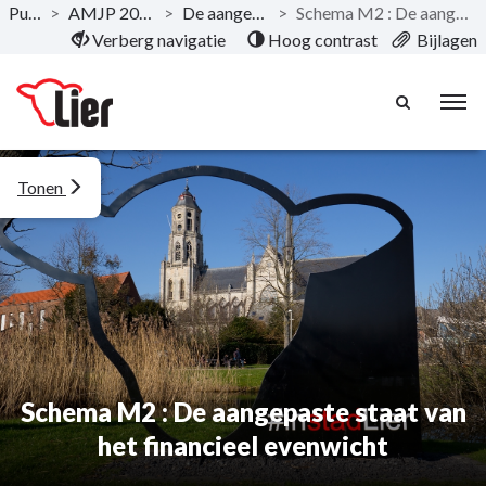
Publicaties
>
AMJP 2020-2025 - Juni 2021
>
De aangepaste financiële nota
>
Schema M2 : De aangepaste staat van het financieel evenwicht
Naar hoofdinhoud
Verberg navigatie
Hoog contrast
Bijlagen
Tonen
Schema M2 : De aangepaste staat van
het financieel evenwicht